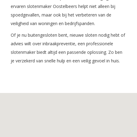
ervaren slotenmaker Oostelbeers helpt niet alleen bij
spoedgevallen, maar ook bij het verbeteren van de
veiligheid van woningen en bedrijfspanden.
Of je nu buitengesloten bent, nieuwe sloten nodig hebt of
advies wilt over inbraakpreventie, een professionele
slotenmaker biedt altijd een passende oplossing. Zo ben
je verzekerd van snelle hulp en een veilig gevoel in huis.
Inhoudsopgave
1.
De
voordelen
van
Slotenmaker