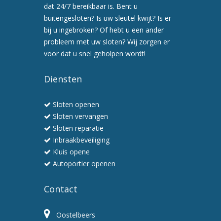
afspraak
dat 24/7 bereikbaar is. Bent u
voor
buitengesloten? Is uw sleutel kwijt? Is er
een
bij u ingebroken? Of hebt u een ander
preventiebezoek
probleem met uw sloten? Wij zorgen er
6.
voor dat u snel geholpen wordt!
Wij
werken
Diensten
snel
en
Sloten openen
professioneel
Sloten vervangen
Sloten reparatie
Inbraakbeveiliging
Kluis opene
Autoportier openen
Contact
Oostelbeers