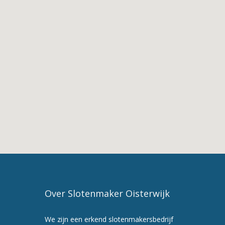
Oostelbeers
2.
De
Diensten
van
Slotenmaker
Oostelbeers
3.
Slotenmaker
in
Oostelbeers
4.
Slotenmaker
Oisterwijk
5.
Maak
Over Slotenmaker Oisterwijk
nu
een
We zijn een erkend slotenmakersbedrijf