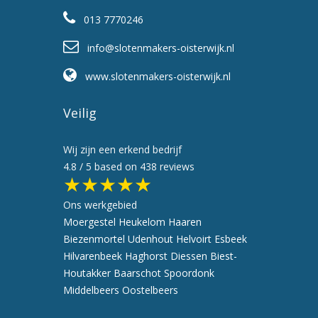
013 7770246
info@slotenmakers-oisterwijk.nl
www.slotenmakers-oisterwijk.nl
Veilig
Wij zijn een erkend bedrijf
4.8
/ 5 based on
438
reviews
★★★★★
Ons werkgebied
Moergestel
Heukelom
Haaren
Biezenmortel
Udenhout
Helvoirt
Esbeek
Hilvarenbeek
Haghorst
Diessen
Biest-
Houtakker
Baarschot
Spoordonk
Middelbeers
Oostelbeers