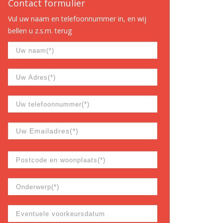
Contact formulier
Vul uw naam en telefoonnummer in, en wij
bellen u z.s.m. terug