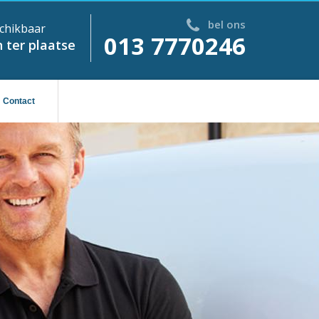
bel ons
chikbaar
013 7770246
 ter plaatse
Contact